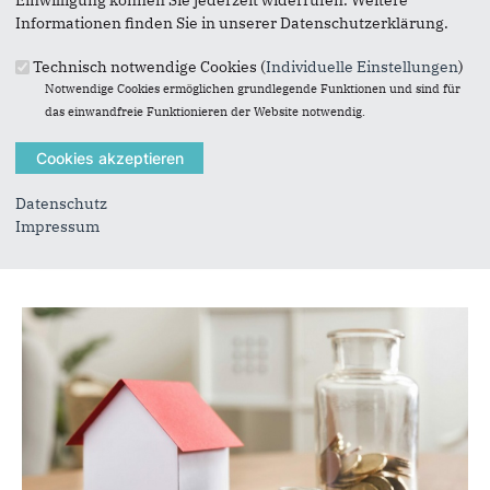
Einwilligung können Sie jederzeit widerrufen. Weitere
Informationen finden Sie in unserer Datenschutzerklärung.
09.04.2025
Aufstellungsversammlung der CDU
Technisch notwendige Cookies (
Individuelle Einstellungen
)
Schleiden für die Kommunalwahl
Notwendige Cookies ermöglichen grundlegende Funktionen und sind für
2025
das einwandfreie Funktionieren der Website notwendig.
Der CDU Stadtverband Schleiden hat seine
Aufstellungsversammlung für die kommende
Kommunalwahl erfolgreich absolviert und geht
Datenschutz
mit einer starken...
Impressum